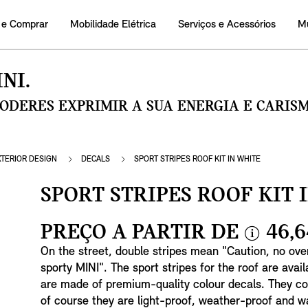
 e Comprar
Mobilidade Elétrica
Serviços e Acessórios
M
NI.
PODERES EXPRIMIR A SUA ENERGIA E CARI
XTERIOR DESIGN
DECALS
SPORT STRIPES ROOF KIT IN WHITE
SPORT STRIPES ROOF KIT 
PREÇO A PARTIR DE
46,6
i
On the street, double stripes mean "Caution, no ove
n
sporty MINI". The sport stripes for the roof are avai
f
are made of premium-quality colour decals. They c
o
of course they are light-proof, weather-proof and w