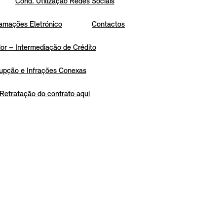
Cond. Utilização Redes Sociais
amações Eletrónico
Contactos
r – Intermediação de Crédito
upção e Infrações Conexas
Retratação do contrato aqui