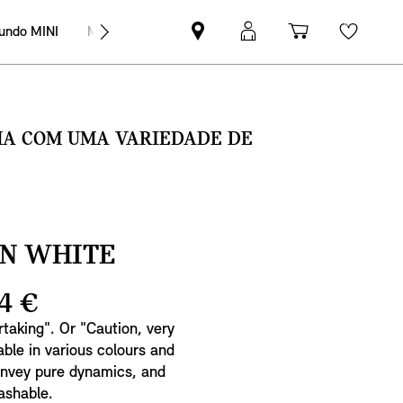
undo MINI
MINI Empresas
Pesquisar
Iniciar
Carrinho
Wishli
parceiro
sessão
de
MINI
MyMini
compras
SMA COM UMA VARIEDADE DE
IN WHITE
4 €
rtaking". Or "Caution, very
lable in various colours and
onvey pure dynamics, and
ashable.