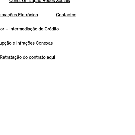
Cond. Utilização Redes Sociais
amações Eletrónico
Contactos
r – Intermediação de Crédito
upção e Infrações Conexas
Retratação do contrato aqui