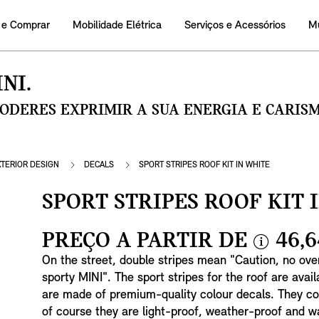
 e Comprar
Mobilidade Elétrica
Serviços e Acessórios
M
NI.
PODERES EXPRIMIR A SUA ENERGIA E CARI
XTERIOR DESIGN
DECALS
SPORT STRIPES ROOF KIT IN WHITE
SPORT STRIPES ROOF KIT 
PREÇO A PARTIR DE
46,6
i
On the street, double stripes mean "Caution, no ove
n
sporty MINI". The sport stripes for the roof are avai
f
are made of premium-quality colour decals. They c
o
of course they are light-proof, weather-proof and w