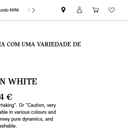
undo MINI
MINI Empresas
Pesquisar
Iniciar
Carrinho
Wishli
parceiro
sessão
de
MINI
MyMini
compras
SMA COM UMA VARIEDADE DE
IN WHITE
4 €
rtaking". Or "Caution, very
lable in various colours and
onvey pure dynamics, and
ashable.