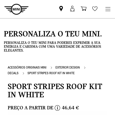
Pesquisar
Iniciar
Carrinho
Wishlis
parceiro
sessão
de
MINI
MyMini
compras
PERSONALIZA O TEU MINI.
PERSONALIZA O TEU MINI PARA PODERES EXPRIMIR A SUA
ENERGIA E CARISMA COM UMA VARIEDADE DE ACESSÓRIOS
ELEGANTES.
ACESSÓRIOS ORIGINAIS MINI
EXTERIOR DESIGN
DECALS
SPORT STRIPES ROOF KIT IN WHITE
SPORT STRIPES ROOF KIT
IN WHITE
PREÇO A PARTIR DE
46,64 €
i