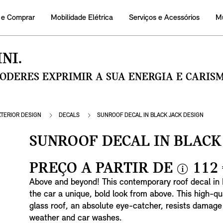
 e Comprar
Mobilidade Elétrica
Serviços e Acessórios
M
NI.
PODERES EXPRIMIR A SUA ENERGIA E CARI
XTERIOR DESIGN
DECALS
SUNROOF DECAL IN BLACK JACK DESIGN
SUNROOF DECAL IN BLACK
PREÇO A PARTIR DE
112
i
Above and beyond! This contemporary roof decal in 
n
the car a unique, bold look from above. This high-qu
f
glass roof, an absolute eye-catcher, resists damage
o
weather and car washes.