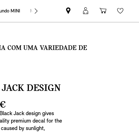
undo MINI
MINI Empresas
Pesquisar
Iniciar
Carrinho
Wishli
parceiro
sessão
de
MINI
MyMini
compras
SMA COM UMA VARIEDADE DE
 JACK DESIGN
 €
Black Jack design gives
ality premium decal for the
 caused by sunlight,