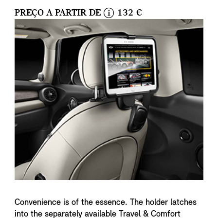
PREÇO A PARTIR DE
132 €
i
n
f
o
Convenience is of the essence. The holder latches
into the separately available Travel & Comfort