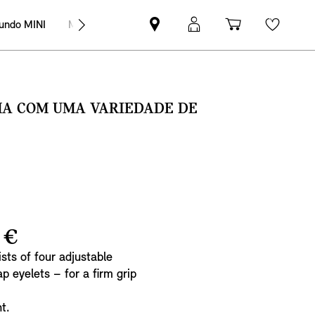
undo MINI
MINI Empresas
Pesquisar
Iniciar
Carrinho
Wishli
parceiro
sessão
de
MINI
MyMini
compras
SMA COM UMA VARIEDADE DE
 €
sts of four adjustable
ap eyelets – for a firm grip
t.