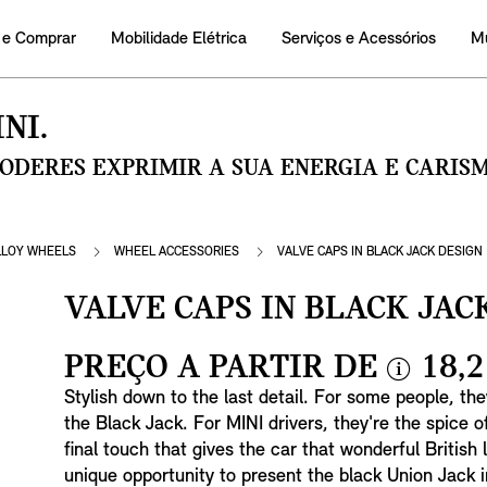
 e Comprar
Mobilidade Elétrica
Serviços e Acessórios
M
NI.
PODERES EXPRIMIR A SUA ENERGIA E CARI
LLOY WHEELS
WHEEL ACCESSORIES
VALVE CAPS IN BLACK JACK DESIGN
VALVE CAPS IN BLACK JAC
PREÇO A PARTIR DE
18,2
i
Stylish down to the last detail. For some people, the
n
the Black Jack. For MINI drivers, they're the spice of 
f
final touch that gives the car that wonderful British 
o
unique opportunity to present the black Union Jack 