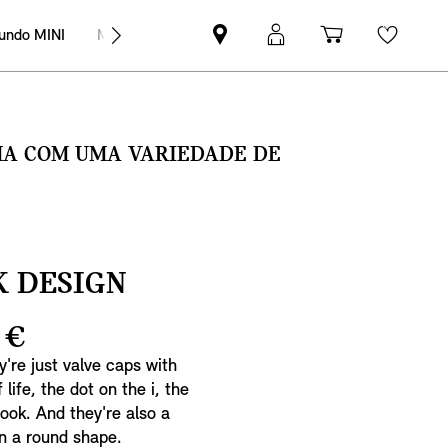
undo MINI
MINI Empresas
Pesquisar
Iniciar
Carrinho
Wishli
parceiro
sessão
de
MINI
MyMini
compras
SMA COM UMA VARIEDADE DE
K DESIGN
 €
y're just valve caps with
life, the dot on the i, the
look. And they're also a
in a round shape.