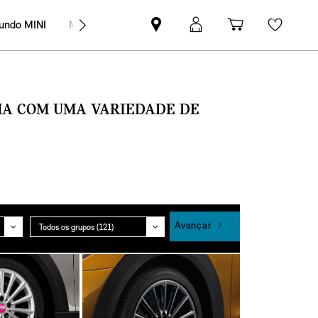
undo MINI
MINI Empresas
Pesquisar
Iniciar
Carrinho
Wishli
parceiro
sessão
de
MINI
MyMini
compras
SMA COM UMA VARIEDADE DE
Grupo
Avançar