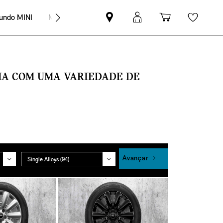
undo MINI
MINI Empresas
Pesquisar
Iniciar
Carrinho
Wishli
parceiro
sessão
de
MINI
MyMini
compras
SMA COM UMA VARIEDADE DE
Grupo
Avançar