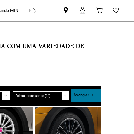
undo MINI
MINI Empresas
Pesquisar
Iniciar
Carrinho
Wishli
parceiro
sessão
de
MINI
MyMini
compras
SMA COM UMA VARIEDADE DE
Grupo
Avançar