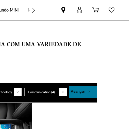
undo MINI
MINI Empresas
Pesquisar
Iniciar
Carrinho
Wishli
parceiro
sessão
de
MINI
MyMini
compras
SMA COM UMA VARIEDADE DE
Grupo
Avançar