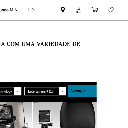
undo MINI
MINI Empresas
Pesquisar
Iniciar
Carrinho
Wishli
parceiro
sessão
de
MINI
MyMini
compras
SMA COM UMA VARIEDADE DE
Grupo
Avançar