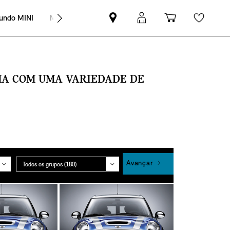
undo MINI
MINI Empresas
Pesquisar
Iniciar
Carrinho
Wishli
parceiro
sessão
de
MINI
MyMini
compras
SMA COM UMA VARIEDADE DE
Grupo
Avançar