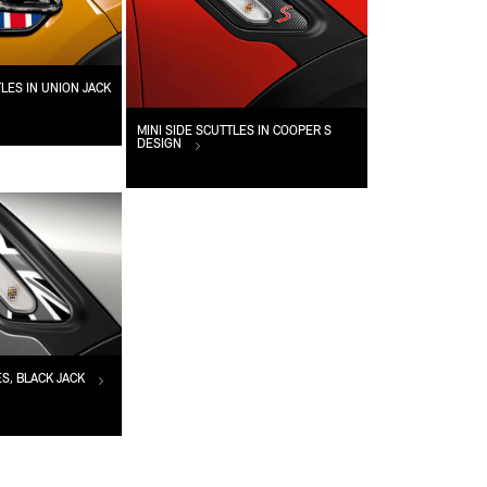
LES IN UNION JACK
MINI SIDE SCUTTLES IN COOPER S
DESIGN
ES, BLACK JACK