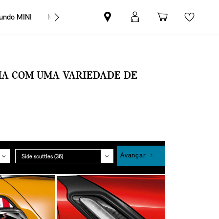
undo MINI
MINI Empresas
Pesquisar
Iniciar
Carrinho
Wishli
parceiro
sessão
de
MINI
MyMini
compras
SMA COM UMA VARIEDADE DE
Grupo
Avançar