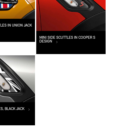
LES IN UNION JACK
MINI SIDE SCUTTLES IN COOPER S
DESIGN
ES, BLACK JACK