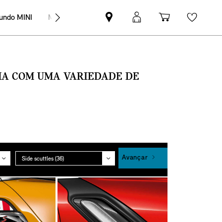
undo MINI
MINI Empresas
Pesquisar
Iniciar
Carrinho
Wishli
parceiro
sessão
de
MINI
MyMini
compras
SMA COM UMA VARIEDADE DE
Grupo
Avançar