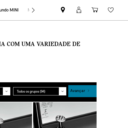
undo MINI
MINI Empresas
Pesquisar
Iniciar
Carrinho
Wishli
parceiro
sessão
de
MINI
MyMini
compras
SMA COM UMA VARIEDADE DE
Grupo
Avançar