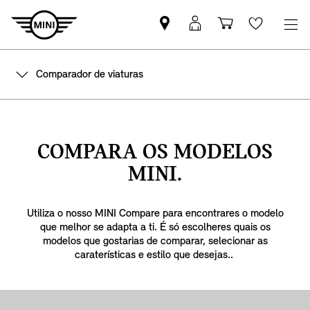
Pesquisar
Iniciar
Carrinho
Wishlis
parceiro
sessão
de
MINI
MyMini
compras
Comparador de viaturas
COMPARA OS MODELOS
MINI.
Utiliza o nosso MINI Compare para encontrares o modelo
que melhor se adapta a ti. É só escolheres quais os
modelos que gostarias de comparar, selecionar as
caraterísticas e estilo que desejas..