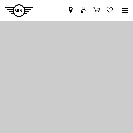
Pesquisar
Iniciar
Carrinho
Wishlis
parceiro
sessão
de
MINI
MyMini
compras