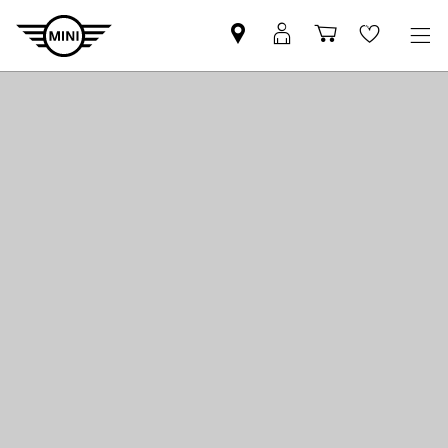
Pesquisar
Iniciar
Carrinho
Wishlis
parceiro
sessão
de
MINI
MyMini
compras