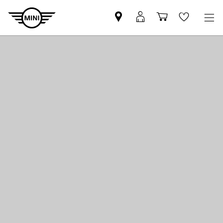
Pesquisar
Iniciar
Carrinho
Wishlis
parceiro
sessão
de
MINI
MyMini
compras