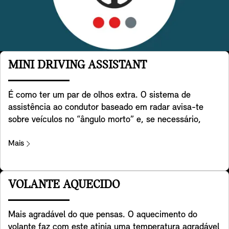
MINI DRIVING ASSISTANT
É como ter um par de olhos extra. O sistema de
assistência ao condutor baseado em radar avisa-te
sobre veículos no “ângulo morto” e, se necessário,
apoia ativamente a condução do teu MINI de volta à
faixa de rodagem. Além disso, ajuda a detetar o tráfego
Mais
que circula atrás de ti quando estás a fazer marcha-
atrás com o teu MINI. Também ajuda a evitar colisões
traseiras, por exemplo, avisando o tráfego que se
VOLANTE AQUECIDO
aproxima através da ativação das luzes de emergência
do teu MINI. Por último, mas não menos importante,
Mais agradável do que pensas. O aquecimento do
avisa-te quando abres a porta para sair do teu MINI,
volante faz com este atinja uma temperatura agradável