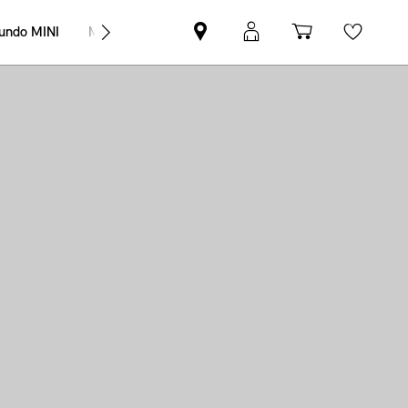
undo MINI
MINI Empresas
Pesquisar
Iniciar
Carrinho
Wishli
parceiro
sessão
de
MINI
MyMini
compras