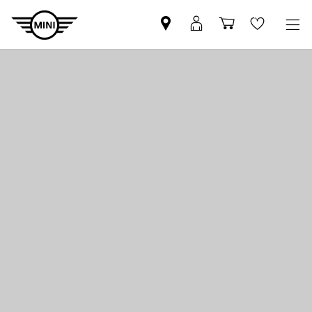
Pesquisar
Iniciar
Carrinho
Wishlis
parceiro
sessão
de
MINI
MyMini
compras