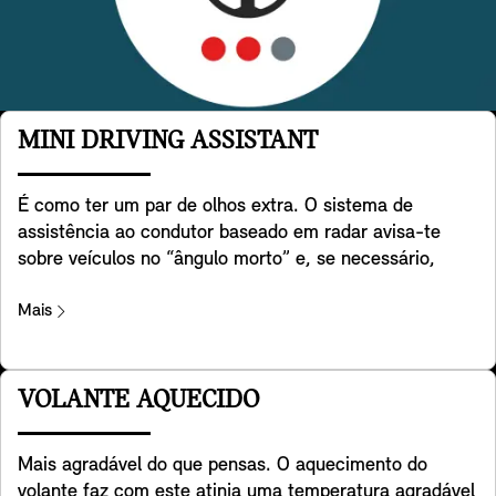
MINI DRIVING ASSISTANT
É como ter um par de olhos extra. O sistema de
assistência ao condutor baseado em radar avisa-te
sobre veículos no “ângulo morto” e, se necessário,
apoia ativamente a condução do teu MINI de volta à
faixa de rodagem. Além disso, ajuda a detetar o tráfego
Mais
que circula atrás de ti quando estás a fazer marcha-
atrás com o teu MINI. Também ajuda a evitar colisões
traseiras, por exemplo, avisando o tráfego que se
VOLANTE AQUECIDO
aproxima através da ativação das luzes de emergência
do teu MINI. Por último, mas não menos importante,
Mais agradável do que pensas. O aquecimento do
avisa-te quando abres a porta para sair do teu MINI,
volante faz com este atinja uma temperatura agradável