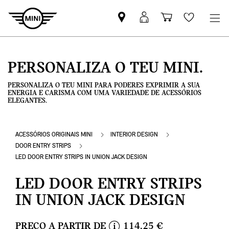
Pesquisar
Iniciar
Carrinho
Wishlis
parceiro
sessão
de
MINI
MyMini
compras
PERSONALIZA O TEU MINI.
PERSONALIZA O TEU MINI PARA PODERES EXPRIMIR A SUA
ENERGIA E CARISMA COM UMA VARIEDADE DE ACESSÓRIOS
ELEGANTES.
ACESSÓRIOS ORIGINAIS MINI
INTERIOR DESIGN
DOOR ENTRY STRIPS
LED DOOR ENTRY STRIPS IN UNION JACK DESIGN
LED DOOR ENTRY STRIPS
IN UNION JACK DESIGN
PREÇO A PARTIR DE
114,25 €