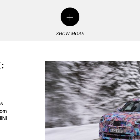
SHOW MORE
:
os
com
MINI