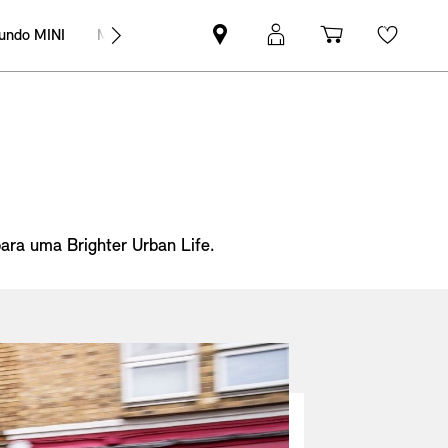
undo MINI
MINI Empresas
Pesquisar
Iniciar
Carrinho
Wishli
parceiro
sessão
de
MINI
MyMini
compras
ara uma Brighter Urban Life.