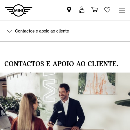
Pesquisar
Iniciar
Carrinho
Wishlis
parceiro
sessão
de
MINI
MyMini
compras
Contactos e apoio ao cliente
CONTACTOS E APOIO AO CLIENTE.