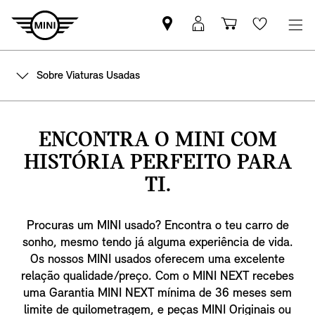
Pesquisar
Iniciar
Carrinho
Wishlis
parceiro
sessão
de
MINI
MyMini
compras
Sobre Viaturas Usadas
ENCONTRA O MINI COM
HISTÓRIA PERFEITO PARA
TI.
Procuras um MINI usado? Encontra o teu carro de
sonho, mesmo tendo já alguma experiência de vida.
Os nossos MINI usados oferecem uma excelente
relação qualidade/preço. Com o MINI NEXT recebes
uma Garantia MINI NEXT mínima de 36 meses sem
limite de quilometragem, e peças MINI Originais ou