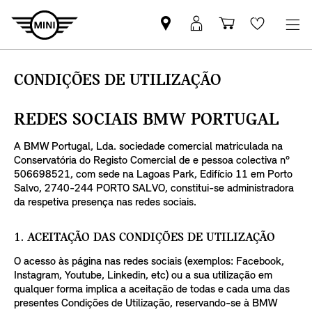
Pesquisar
Iniciar
Carrinho
Wishlis
parceiro
sessão
de
MINI
MyMini
compras
CONDIÇÕES DE UTILIZAÇÃO
REDES SOCIAIS BMW PORTUGAL
A BMW Portugal, Lda. sociedade comercial matriculada na
Conservatória do Registo Comercial de e pessoa colectiva nº
506698521, com sede na Lagoas Park, Edifício 11 em Porto
Salvo, 2740-244 PORTO SALVO, constitui-se administradora
da respetiva presença nas redes sociais.
1. ACEITAÇÃO DAS CONDIÇÕES DE UTILIZAÇÃO
O acesso às página nas redes sociais (exemplos: Facebook,
Instagram, Youtube, Linkedin, etc) ou a sua utilização em
qualquer forma implica a aceitação de todas e cada uma das
presentes Condições de Utilização, reservando-se à BMW