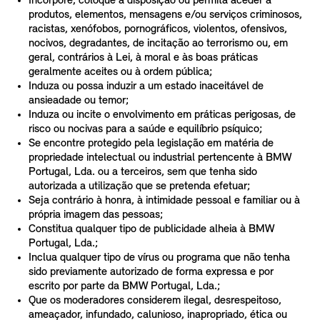
Incorpore, coloque à disposição ou permita aceder a
produtos, elementos, mensagens e/ou serviços criminosos,
racistas, xenófobos, pornográficos, violentos, ofensivos,
nocivos, degradantes, de incitação ao terrorismo ou, em
geral, contrários à Lei, à moral e às boas práticas
geralmente aceites ou à ordem pública;
Induza ou possa induzir a um estado inaceitável de
ansieadade ou temor;
Induza ou incite o envolvimento em práticas perigosas, de
risco ou nocivas para a saúde e equilíbrio psíquico;
Se encontre protegido pela legislação em matéria de
propriedade intelectual ou industrial pertencente à BMW
Portugal, Lda. ou a terceiros, sem que tenha sido
autorizada a utilização que se pretenda efetuar;
Seja contrário à honra, à intimidade pessoal e familiar ou à
própria imagem das pessoas;
Constitua qualquer tipo de publicidade alheia à BMW
Portugal, Lda.;
Inclua qualquer tipo de vírus ou programa que não tenha
sido previamente autorizado de forma expressa e por
escrito por parte da BMW Portugal, Lda.;
Que os moderadores considerem ilegal, desrespeitoso,
ameaçador, infundado, calunioso, inapropriado, ética ou