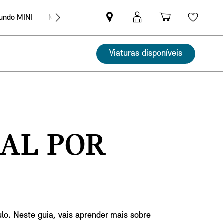
undo MINI
MINI Empresas
Pesquisar
Iniciar
Carrinho
Wishli
parceiro
sessão
de
MINI
MyMini
compras
Viaturas disponíveis
IAL POR
lo. Neste guia, vais aprender mais sobre