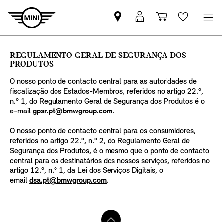
Pesquisar
Iniciar
Carrinho
Wishlis
parceiro
sessão
de
MINI
MyMini
compras
REGULAMENTO GERAL DE SEGURANÇA DOS
PRODUTOS
O nosso ponto de contacto central para as autoridades de
fiscalização dos Estados-Membros, referidos no artigo 22.º,
n.º 1, do Regulamento Geral de Segurança dos Produtos é o
e-mail
gpsr.pt@bmwgroup.com
.
O nosso ponto de contacto central para os consumidores,
referidos no artigo 22.º, n.º 2, do Regulamento Geral de
Segurança dos Produtos, é o mesmo que o ponto de contacto
central para os destinatários dos nossos serviços, referidos no
artigo 12.º, n.º 1, da Lei dos Serviços Digitais, o
email
dsa.pt@bmwgroup.com
.