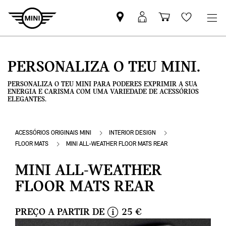
Pesquisar
Iniciar
Carrinho
Wishlis
parceiro
sessão
de
MINI
MyMini
compras
PERSONALIZA O TEU MINI.
PERSONALIZA O TEU MINI PARA PODERES EXPRIMIR A SUA
ENERGIA E CARISMA COM UMA VARIEDADE DE ACESSÓRIOS
ELEGANTES.
ACESSÓRIOS ORIGINAIS MINI
INTERIOR DESIGN
FLOOR MATS
MINI ALL-WEATHER FLOOR MATS REAR
MINI ALL-WEATHER
FLOOR MATS REAR
PREÇO A PARTIR DE
25 €
i