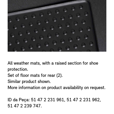
n
f
o
All weather mats, with a raised section for shoe
protection.
Set of floor mats for rear (2).
Similar product shown.
More information on product availability on request.
ID da Peça: 51 47 2 231 961, 51 47 2 231 962,
51 47 2 239 747.