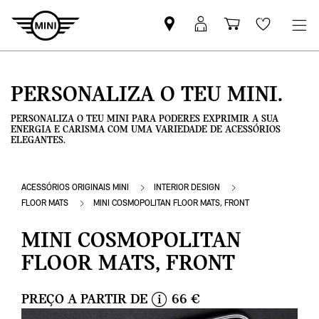
Pesquisar
Iniciar
Carrinho
Wishlis
parceiro
sessão
de
MINI
MyMini
compras
PERSONALIZA O TEU MINI.
PERSONALIZA O TEU MINI PARA PODERES EXPRIMIR A SUA
ENERGIA E CARISMA COM UMA VARIEDADE DE ACESSÓRIOS
ELEGANTES.
ACESSÓRIOS ORIGINAIS MINI
INTERIOR DESIGN
FLOOR MATS
MINI COSMOPOLITAN FLOOR MATS, FRONT
MINI COSMOPOLITAN
FLOOR MATS, FRONT
PREÇO A PARTIR DE
66 €
i