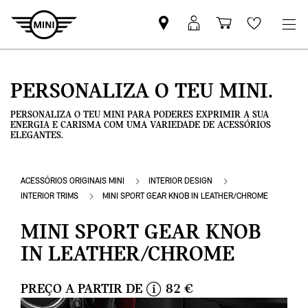
Pesquisar
Iniciar
Carrinho
Wishlis
parceiro
sessão
de
MINI
MyMini
compras
PERSONALIZA O TEU MINI.
PERSONALIZA O TEU MINI PARA PODERES EXPRIMIR A SUA
ENERGIA E CARISMA COM UMA VARIEDADE DE ACESSÓRIOS
ELEGANTES.
ACESSÓRIOS ORIGINAIS MINI
INTERIOR DESIGN
INTERIOR TRIMS
MINI SPORT GEAR KNOB IN LEATHER/CHROME
MINI SPORT GEAR KNOB
IN LEATHER/CHROME
PREÇO A PARTIR DE
82 €
i