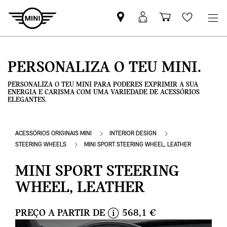
Pesquisar
Iniciar
Carrinho
Wishlis
parceiro
sessão
de
MINI
MyMini
compras
PERSONALIZA O TEU MINI.
PERSONALIZA O TEU MINI PARA PODERES EXPRIMIR A SUA
ENERGIA E CARISMA COM UMA VARIEDADE DE ACESSÓRIOS
ELEGANTES.
ACESSÓRIOS ORIGINAIS MINI
INTERIOR DESIGN
STEERING WHEELS
MINI SPORT STEERING WHEEL, LEATHER
MINI SPORT STEERING
WHEEL, LEATHER
PREÇO A PARTIR DE
568,1 €
i