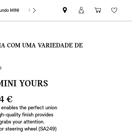
undo MINI
MINI Empresas
Pesquisar
Iniciar
Carrinho
Wishli
parceiro
sessão
de
MINI
MyMini
compras
SMA COM UMA VARIEDADE DE
S
MINI YOURS
4 €
l enables the perfect union
h-quality finish provides
grabs your attention.
or steering wheel (SA249)