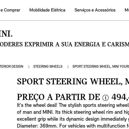
 e Comprar
Mobilidade Elétrica
Serviços e Acessórios
M
NI.
PODERES EXPRIMIR A SUA ENERGIA E CARI
NTERIOR DESIGN
STEERING WHEELS
SPORT STEERING WHEEL, MINI YOUR
SPORT STEERING WHEEL, 
PREÇO A PARTIR DE
494,
i
It's the wheel deal! The stylish sports steering whee
n
of man and MINI. Its thick steering wheel rim and hig
f
excellent grip while its dynamic design immediately 
o
Diameter: 369mm. For vehicles with multifunction f