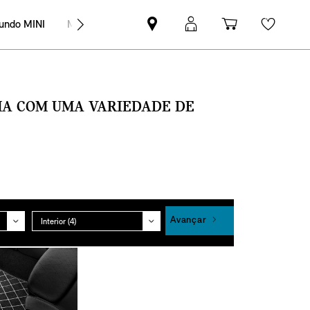
undo MINI
MINI Empresas
Pesquisar
Iniciar
Carrinho
Wishli
parceiro
sessão
de
MINI
MyMini
compras
SMA COM UMA VARIEDADE DE
Grupo
Avançar