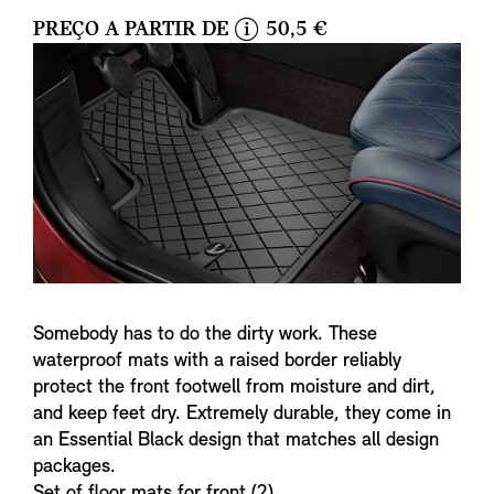
PREÇO A PARTIR DE
50,5 €
i
n
f
o
Somebody has to do the dirty work. These
waterproof mats with a raised border reliably
protect the front footwell from moisture and dirt,
and keep feet dry. Extremely durable, they come in
an Essential Black design that matches all design
packages.
Set of floor mats for front (2).