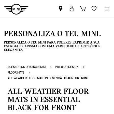
Pesquisar
Iniciar
Carrinho
Wishlis
parceiro
sessão
de
MINI
MyMini
compras
PERSONALIZA O TEU MINI.
PERSONALIZA O TEU MINI PARA PODERES EXPRIMIR A SUA
ENERGIA E CARISMA COM UMA VARIEDADE DE ACESSÓRIOS
ELEGANTES.
ACESSÓRIOS ORIGINAIS MINI
INTERIOR DESIGN
FLOOR MATS
ALL-WEATHER FLOOR MATS IN ESSENTIAL BLACK FOR FRONT
ALL-WEATHER FLOOR
MATS IN ESSENTIAL
BLACK FOR FRONT