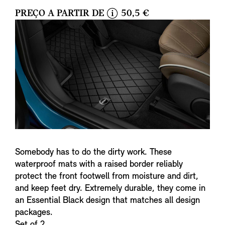
PREÇO A PARTIR DE
50,5 €
i
n
f
o
Somebody has to do the dirty work. These
waterproof mats with a raised border reliably
protect the front footwell from moisture and dirt,
and keep feet dry. Extremely durable, they come in
an Essential Black design that matches all design
packages.
Set of 2.