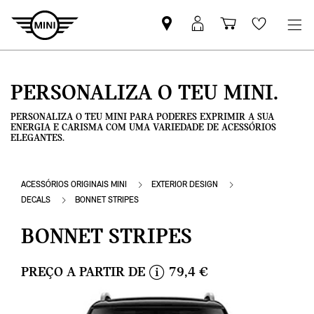
Pesquisar
Iniciar
Carrinho
Wishlis
parceiro
sessão
de
MINI
MyMini
compras
PERSONALIZA O TEU MINI.
PERSONALIZA O TEU MINI PARA PODERES EXPRIMIR A SUA
ENERGIA E CARISMA COM UMA VARIEDADE DE ACESSÓRIOS
ELEGANTES.
ACESSÓRIOS ORIGINAIS MINI
EXTERIOR DESIGN
DECALS
BONNET STRIPES
BONNET STRIPES
PREÇO A PARTIR DE
79,4 €
i
n