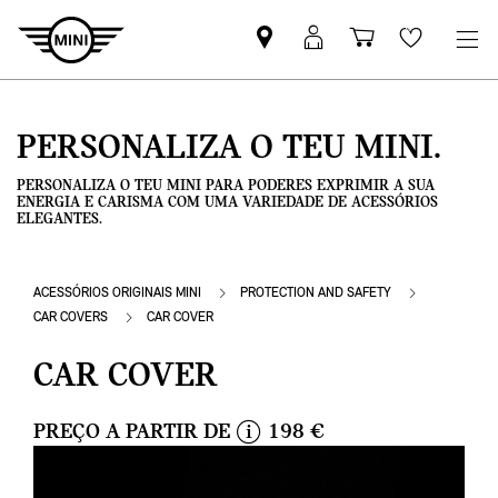
Pesquisar
Iniciar
Carrinho
Wishlis
parceiro
sessão
de
MINI
MyMini
compras
PERSONALIZA O TEU MINI.
PERSONALIZA O TEU MINI PARA PODERES EXPRIMIR A SUA
ENERGIA E CARISMA COM UMA VARIEDADE DE ACESSÓRIOS
ELEGANTES.
ACESSÓRIOS ORIGINAIS MINI
PROTECTION AND SAFETY
CAR COVERS
CAR COVER
CAR COVER
PREÇO A PARTIR DE
198 €
i
n