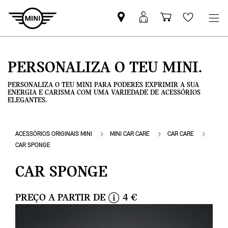
Pesquisar
Iniciar
Carrinho
Wishlis
parceiro
sessão
de
MINI
MyMini
compras
PERSONALIZA O TEU MINI.
PERSONALIZA O TEU MINI PARA PODERES EXPRIMIR A SUA
ENERGIA E CARISMA COM UMA VARIEDADE DE ACESSÓRIOS
ELEGANTES.
ACESSÓRIOS ORIGINAIS MINI
MINI CAR CARE
CAR CARE
CAR SPONGE
CAR SPONGE
PREÇO A PARTIR DE
4 €
i
n