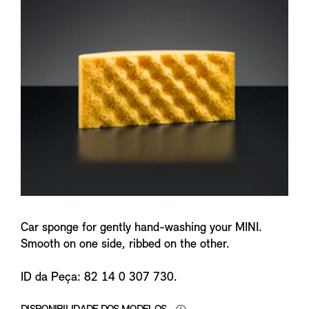
f
o
Car sponge for gently hand-washing your MINI.
Smooth on one side, ribbed on the other.
ID da Peça: 82 14 0 307 730.