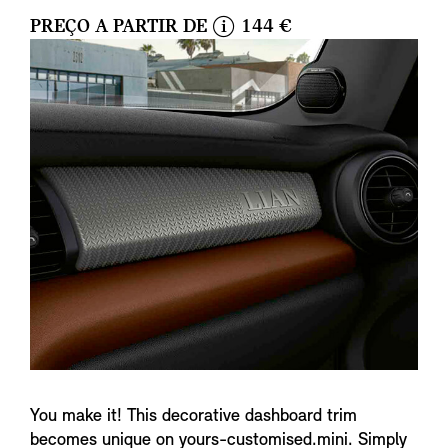
PREÇO A PARTIR DE
144 €
i
n
f
o
You make it! This decorative dashboard trim
becomes unique on yours-customised.mini. Simply