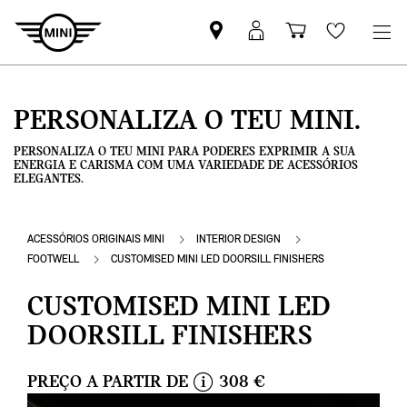
Pesquisar
Iniciar
Carrinho
Wishlis
parceiro
sessão
de
MINI
MyMini
compras
PERSONALIZA O TEU MINI.
PERSONALIZA O TEU MINI PARA PODERES EXPRIMIR A SUA
ENERGIA E CARISMA COM UMA VARIEDADE DE ACESSÓRIOS
ELEGANTES.
ACESSÓRIOS ORIGINAIS MINI
INTERIOR DESIGN
FOOTWELL
CUSTOMISED MINI LED DOORSILL FINISHERS
CUSTOMISED MINI LED
DOORSILL FINISHERS
PREÇO A PARTIR DE
308 €
i