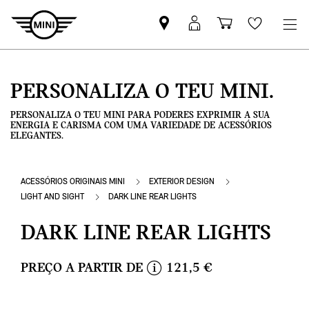
Pesquisar
Iniciar
Carrinho
Wishlis
parceiro
sessão
de
MINI
MyMini
compras
PERSONALIZA O TEU MINI.
PERSONALIZA O TEU MINI PARA PODERES EXPRIMIR A SUA
ENERGIA E CARISMA COM UMA VARIEDADE DE ACESSÓRIOS
ELEGANTES.
ACESSÓRIOS ORIGINAIS MINI
EXTERIOR DESIGN
LIGHT AND SIGHT
DARK LINE REAR LIGHTS
DARK LINE REAR LIGHTS
PREÇO A PARTIR DE
121,5 €
i
n