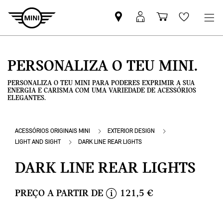
Pesquisar
Iniciar
Carrinho
Wishlis
parceiro
sessão
de
MINI
MyMini
compras
PERSONALIZA O TEU MINI.
PERSONALIZA O TEU MINI PARA PODERES EXPRIMIR A SUA
ENERGIA E CARISMA COM UMA VARIEDADE DE ACESSÓRIOS
ELEGANTES.
ACESSÓRIOS ORIGINAIS MINI
EXTERIOR DESIGN
LIGHT AND SIGHT
DARK LINE REAR LIGHTS
DARK LINE REAR LIGHTS
PREÇO A PARTIR DE
121,5 €
i
n