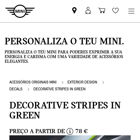
Pesquisar
Iniciar
Carrinho
Wishlis
parceiro
sessão
de
MINI
MyMini
compras
PERSONALIZA O TEU MINI.
PERSONALIZA O TEU MINI PARA PODERES EXPRIMIR A SUA
ENERGIA E CARISMA COM UMA VARIEDADE DE ACESSÓRIOS
ELEGANTES.
ACESSÓRIOS ORIGINAIS MINI
EXTERIOR DESIGN
DECALS
DECORATIVE STRIPES IN GREEN
DECORATIVE STRIPES IN
GREEN
PREÇO A PARTIR DE
78 €
i