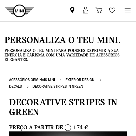
Pesquisar
Iniciar
Carrinho
Wishlis
parceiro
sessão
de
MINI
MyMini
compras
PERSONALIZA O TEU MINI.
PERSONALIZA O TEU MINI PARA PODERES EXPRIMIR A SUA
ENERGIA E CARISMA COM UMA VARIEDADE DE ACESSÓRIOS
ELEGANTES.
ACESSÓRIOS ORIGINAIS MINI
EXTERIOR DESIGN
DECALS
DECORATIVE STRIPES IN GREEN
DECORATIVE STRIPES IN
GREEN
PREÇO A PARTIR DE
174 €
i