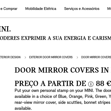
 e Comprar
Mobilidade Elétrica
Serviços e Acessórios
M
NI.
PODERES EXPRIMIR A SUA ENERGIA E CARI
XTERIOR DESIGN
EXTERIOR DOOR MIRROR COVERS
DOOR MIRROR COVERS
DOOR MIRROR COVERS IN
PREÇO A PARTIR DE
88 
i
Put your own personal stamp on your MINI. The door
n
available in a choice of Blue, Orange, Pink, Green,
f
rear-view mirror cover, side scuttles, bonnet stripes
o
available.