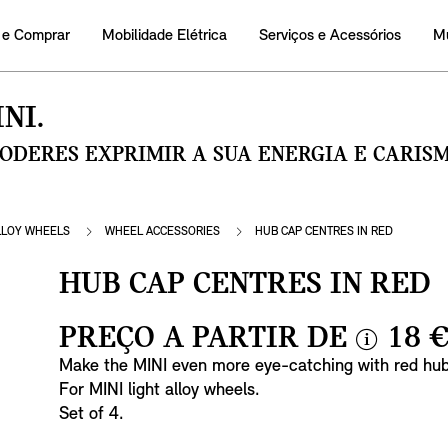
 e Comprar
Mobilidade Elétrica
Serviços e Acessórios
M
NI.
PODERES EXPRIMIR A SUA ENERGIA E CARI
LLOY WHEELS
WHEEL ACCESSORIES
HUB CAP CENTRES IN RED
HUB CAP CENTRES IN RED
PREÇO A PARTIR DE
18 
i
Make the MINI even more eye-catching with red hub
n
For MINI light alloy wheels.
f
Set of 4.
o