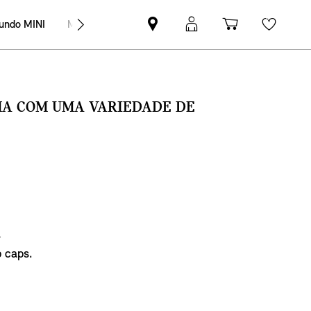
undo MINI
MINI Empresas
Pesquisar
Iniciar
Carrinho
Wishli
parceiro
sessão
de
MINI
MyMini
compras
SMA COM UMA VARIEDADE DE
€
 caps.