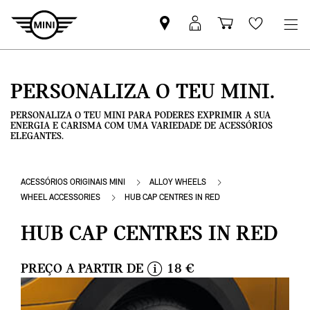
Pesquisar
Iniciar
Carrinho
Wishlis
parceiro
sessão
de
MINI
MyMini
compras
PERSONALIZA O TEU MINI.
PERSONALIZA O TEU MINI PARA PODERES EXPRIMIR A SUA
ENERGIA E CARISMA COM UMA VARIEDADE DE ACESSÓRIOS
ELEGANTES.
ACESSÓRIOS ORIGINAIS MINI
ALLOY WHEELS
WHEEL ACCESSORIES
HUB CAP CENTRES IN RED
HUB CAP CENTRES IN RED
PREÇO A PARTIR DE
18 €
i
n