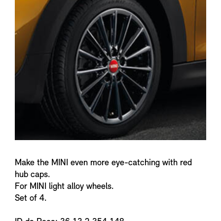
f
o
Make the MINI even more eye-catching with red
hub caps.
For MINI light alloy wheels.
Set of 4.