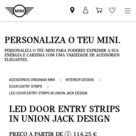
Pesquisar
Iniciar
Carrinho
Wishlis
parceiro
sessão
de
MINI
MyMini
compras
PERSONALIZA O TEU MINI.
PERSONALIZA O TEU MINI PARA PODERES EXPRIMIR A SUA
ENERGIA E CARISMA COM UMA VARIEDADE DE ACESSÓRIOS
ELEGANTES.
ACESSÓRIOS ORIGINAIS MINI
INTERIOR DESIGN
DOOR ENTRY STRIPS
LED DOOR ENTRY STRIPS IN UNION JACK DESIGN
LED DOOR ENTRY STRIPS
IN UNION JACK DESIGN
PREÇO A PARTIR DE
114,25 €